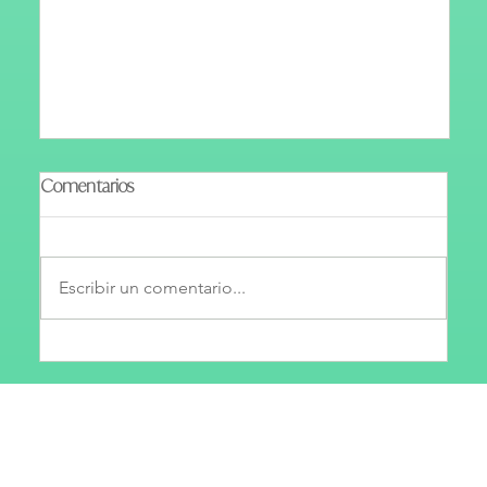
Comentarios
Escribir un comentario...
Blanqueamiento Dental: Todo lo que
Necesitas Saber